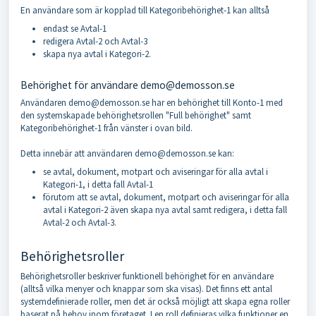
En användare som är kopplad till Kategoribehörighet-1 kan alltså
endast se Avtal-1
redigera Avtal-2 och Avtal-3
skapa nya avtal i Kategori-2.
Behörighet för användare demo@demosson.se
Användaren demo@demosson.se har en behörighet till Konto-1 med
den systemskapade behörighetsrollen "Full behörighet" samt
Kategoribehörighet-1 från vänster i ovan bild.
Detta innebär att användaren demo@demosson.se kan:
se avtal, dokument, motpart och aviseringar för alla avtal i
Kategori-1, i detta fall Avtal-1
förutom att se avtal, dokument, motpart och aviseringar för alla
avtal i Kategori-2 även skapa nya avtal samt redigera, i detta fall
Avtal-2 och Avtal-3.
Behörighetsroller
Behörighetsroller beskriver funktionell behörighet för en användare
(alltså vilka menyer och knappar som ska visas). Det finns ett antal
systemdefinierade roller, men det är också möjligt att skapa egna roller
baserat på behov inom företaget. I en roll definieras vilka funktioner en