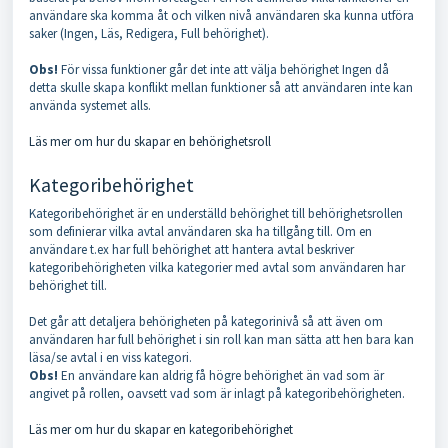
användare ska komma åt och vilken nivå användaren ska kunna utföra
saker (Ingen, Läs, Redigera, Full behörighet).
Obs!
För vissa funktioner går det inte att välja behörighet Ingen då
detta skulle skapa konflikt mellan funktioner så att användaren inte kan
använda systemet alls.
Läs mer om hur du skapar en behörighetsroll
Kategoribehörighet
Kategoribehörighet är en underställd behörighet till behörighetsrollen
som definierar vilka avtal användaren ska ha tillgång till. Om en
användare t.ex har full behörighet att hantera avtal beskriver
kategoribehörigheten vilka kategorier med avtal som användaren har
behörighet till.
Det går att detaljera behörigheten på kategorinivå så att även om
användaren har full behörighet i sin roll kan man sätta att hen bara kan
läsa/se avtal i en viss kategori.
Obs!
En användare kan aldrig få högre behörighet än vad som är
angivet på rollen, oavsett vad som är inlagt på kategoribehörigheten.
Läs mer om hur du skapar en kategoribehörighet