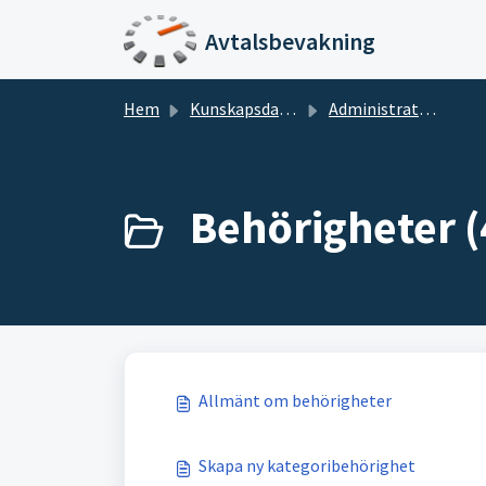
Hoppa över till huvudinnehåll
Avtalsbevakning
Hem
Kunskapsdatabas
Administration
Behörigheter (
Allmänt om behörigheter
Skapa ny kategoribehörighet