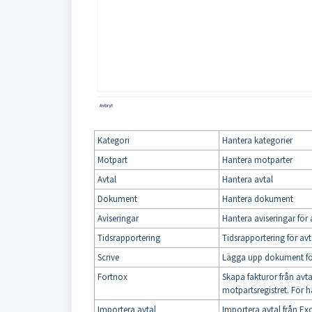
Kategori
Hantera kategorier
Motpart
Hantera motparter
Avtal
Hantera avtal
Dokument
Hantera dokument
Aviseringar
Hantera aviseringar för 
Tidsrapportering
Tidsrapportering för avt
Scrive
Lägga upp dokument för
Fortnox
Skapa fakturor från avt
motpartsregistret. För 
Importera avtal
Importera avtal från Ex