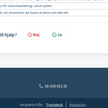
 csv för vidare bearbetning i annat system.
tik, om användaren ska kunna se denna sida eller inte.
ill hjälp?
Nej
Ja
08-500 052 20
Helpdesk från
Freshdesk
Kakpolicy