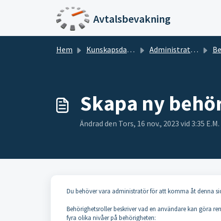
Hoppa över till huvudinnehåll
Avtalsbevakning
Hem
Kunskapsdatabas
Administration
Be
Skapa ny behör
Ändrad den Tors, 16 nov., 2023 vid 3:35 E.M.
Du behöver vara administratör för att komma åt denna sida
Behörighetsroller beskriver vad en användare kan göra ren
fyra olika nivåer på behörigheten: