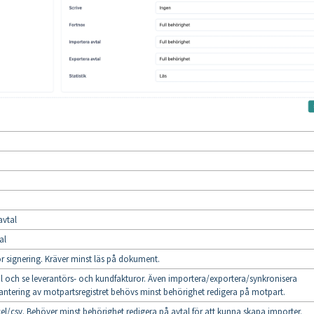
avtal
al
 signering. Kräver minst läs på dokument.
al och se leverantörs- och kundfakturor. Även importera/exportera/synkronisera
hantering av motpartsregistret behövs minst behörighet redigera på motpart.
cel/csv. Behöver minst behörighet redigera på avtal för att kunna skapa importer.