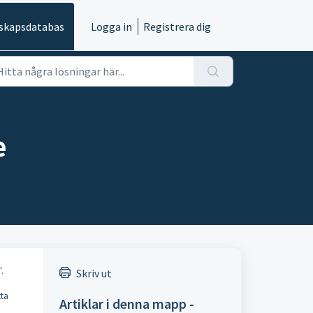
skapsdatabas
Logga in
Registrera dig
e
".
Skriv ut
tta
Artiklar i denna mapp -