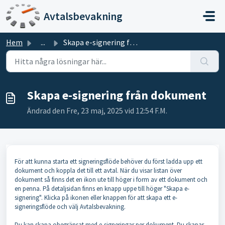
Hoppa över till huvudinnehåll
Avtalsbevakning
Hem
...
Skapa e-signering från dokument
Skapa e-signering från dokument
Ändrad den Fre, 23 maj, 2025 vid 12:54 F.M.
För att kunna starta ett signeringsflöde behöver du först ladda upp ett
dokument och koppla det till ett avtal. När du visar listan över
dokument så finns det en ikon ute till höger i form av ett dokument och
en penna. På detaljsidan finns en knapp uppe till höger "Skapa e-
signering". Klicka på ikonen eller knappen för att skapa ett e-
signeringsflöde och välj Avtalsbevakning.
Du kan skapa obegränsat med e-signeringar per dokument.
Du skapar