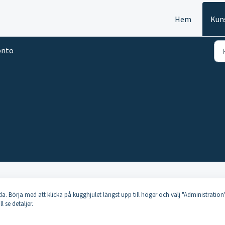
Hem
Kun
onto
 Börja med att klicka på kugghjulet längst upp till höger och välj "Administration"
 se detaljer.