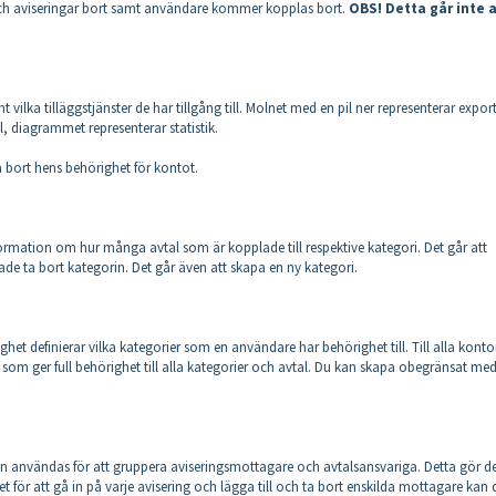
och aviseringar bort samt användare kommer kopplas bort.
OBS! Detta går inte 
vilka tilläggstjänster de har tillgång till. Molnet med en pil ner representerar expor
, diagrammet representerar statistik.
 bort hens behörighet för kontot.
ormation om hur många avtal som är kopplade till respektive kategori. Det går att
de ta bort kategorin. Det går även att skapa en ny kategori.
het definierar vilka kategorier som en användare har behörighet till. Till alla kont
om ger full behörighet till alla kategorier och avtal. Du kan skapa obegränsat me
n användas för att gruppera aviseringsmottagare och avtalsansvariga. Detta gör d
let för att gå in på varje avisering och lägga till och ta bort enskilda mottagare kan 