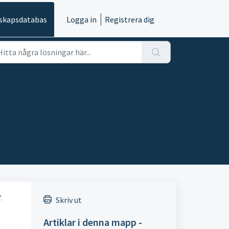
skapsdatabas
Logga in
Registrera dig
.
Skriv ut
Artiklar i denna mapp -