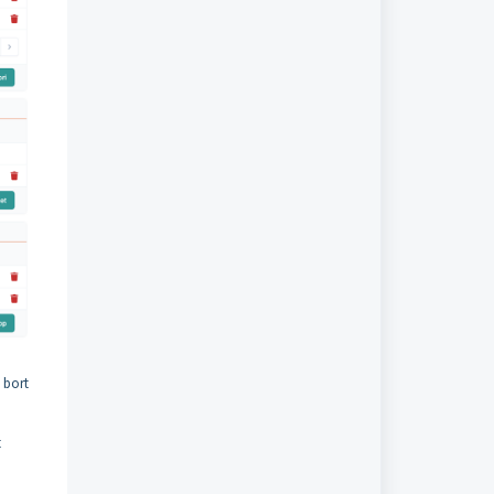
 bort
t