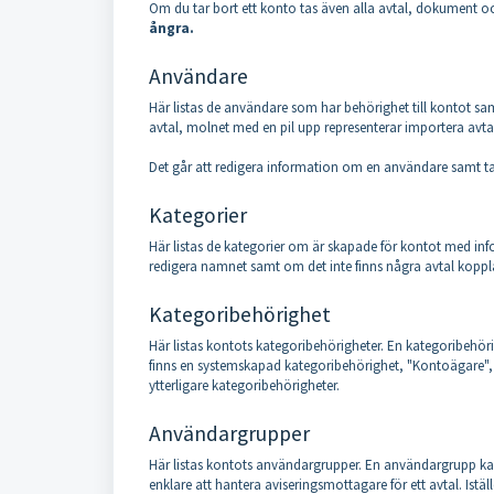
Om du tar bort ett konto tas även alla avtal, dokument 
ångra.
Användare
Här listas de användare som har behörighet till kontot samt 
avtal, molnet med en pil upp representerar importera avtal
Det går att redigera information om en användare samt ta
Kategorier
Här listas de kategorier om är skapade för kontot med inf
redigera namnet samt om det inte finns några avtal koppla
Kategoribehörighet
Här listas kontots kategoribehörigheter. En kategoribehörig
finns en systemskapad kategoribehörighet, "Kontoägare", s
ytterligare kategoribehörigheter.
Användargrupper
Här listas kontots användargrupper. En användargrupp ka
enklare att hantera aviseringsmottagare för ett avtal. Istäl