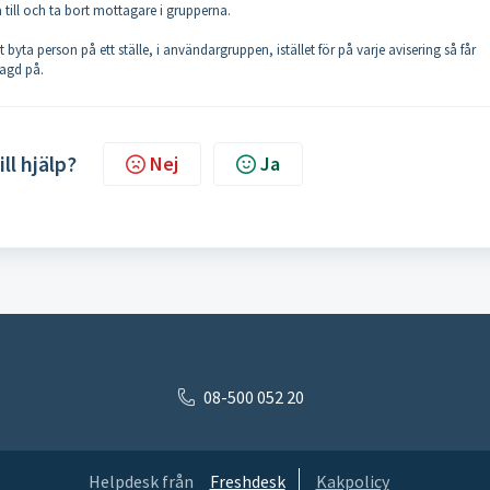
a till och ta bort mottagare i grupperna.
ta person på ett ställe, i användargruppen, istället för på varje avisering så får
lagd på.
ill hjälp?
Nej
Ja
08-500 052 20
Helpdesk från
Freshdesk
Kakpolicy