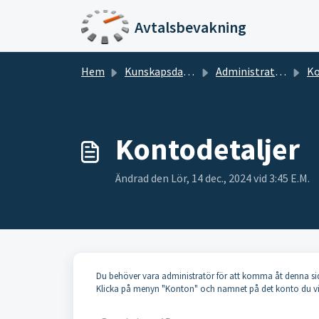
Hoppa över till huvudinnehåll
Avtalsbevakning
Hem
Kunskapsdatabas
Administration
K
Kontodetaljer
Ändrad den Lör, 14 dec., 2024 vid 3:45 E.M.
Du behöver vara administratör för att komma åt denna sida.
Klicka på menyn "Konton" och namnet på det konto du vill